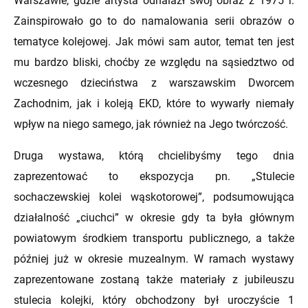
Warszawie, gdzie artysta odnalazł swój obraz z 1975 r.
Zainspirowało go to do namalowania serii obrazów o
tematyce kolejowej. Jak mówi sam autor, temat ten jest
mu bardzo bliski, choćby ze względu na sąsiedztwo od
wczesnego dzieciństwa z warszawskim Dworcem
Zachodnim, jak i koleją EKD, które to wywarły niemały
wpływ na niego samego, jak również na Jego twórczość.
Druga wystawa, którą chcielibyśmy tego dnia
zaprezentować to ekspozycja pn. „Stulecie
sochaczewskiej kolei wąskotorowej”, podsumowująca
działalność „ciuchci” w okresie gdy ta była głównym
powiatowym środkiem transportu publicznego, a także
później już w okresie muzealnym. W ramach wystawy
zaprezentowane zostaną także materiały z jubileuszu
stulecia kolejki, który obchodzony był uroczyście 1