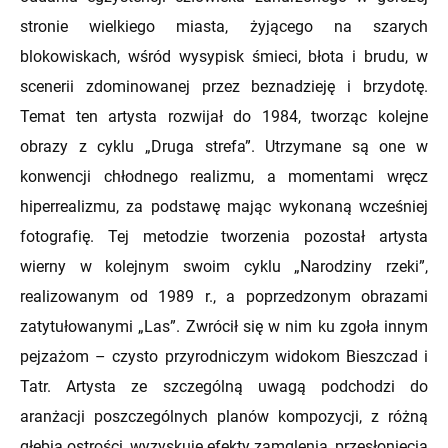
stronie wielkiego miasta, żyjącego na szarych
blokowiskach, wśród wysypisk śmieci, błota i brudu, w
scenerii zdominowanej przez beznadzieję i brzydotę.
Temat ten artysta rozwijał do 1984, tworząc kolejne
obrazy z cyklu „Druga strefa”. Utrzymane są one w
konwencji chłodnego realizmu, a momentami wręcz
hiperrealizmu, za podstawę mając wykonaną wcześniej
fotografię. Tej metodzie tworzenia pozostał artysta
wierny w kolejnym swoim cyklu „Narodziny rzeki”,
realizowanym od 1989 r., a poprzedzonym obrazami
zatytułowanymi „Las”. Zwrócił się w nim ku zgoła innym
pejzażom – czysto przyrodniczym widokom Bieszczad i
Tatr. Artysta ze szczególną uwagą podchodzi do
aranżacji poszczególnych planów kompozycji, z różną
głębią ostrości, wyzyskuje efekty zamglenia, przesłonięcia